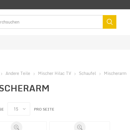
Andere Teile
Mischer Hilac TV
Schaufel
Mischerarm
SCHERARM
GE
PRO SEITE