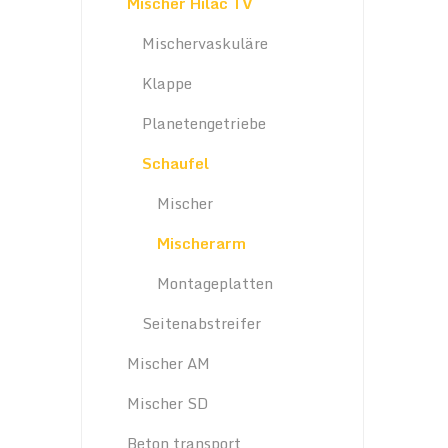
Mischer Hilac TV
Mischervaskuläre
Klappe
Planetengetriebe
Schaufel
Mischer
Mischerarm
Montageplatten
Seitenabstreifer
Mischer AM
Mischer SD
Beton transport